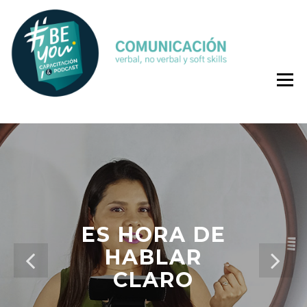
Comunicación
BE YOU
verbal, no
COMUNIC
verbal y soft
skills
ES HORA DE
HABLAR
CLARO