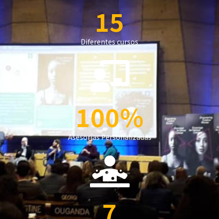
15
Diferentes cursos
100
%
Asesorías Personalizadas
7