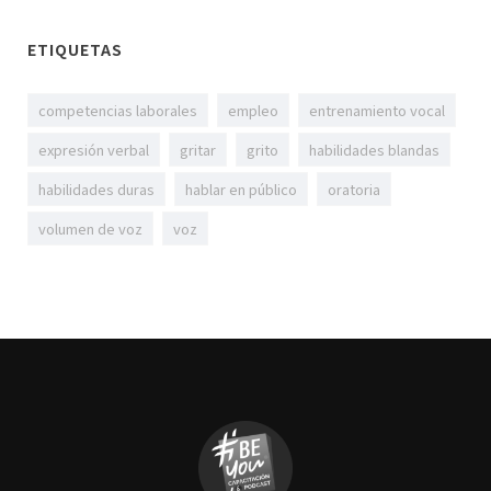
ETIQUETAS
competencias laborales
empleo
entrenamiento vocal
expresión verbal
gritar
grito
habilidades blandas
habilidades duras
hablar en público
oratoria
volumen de voz
voz