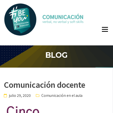
Comunicación
BE YOU
verbal, no
COMUNI
verbal y soft
skills
BLOG
Comunicación docente
julio 29, 2020
Comunicación en el aula
Cinco